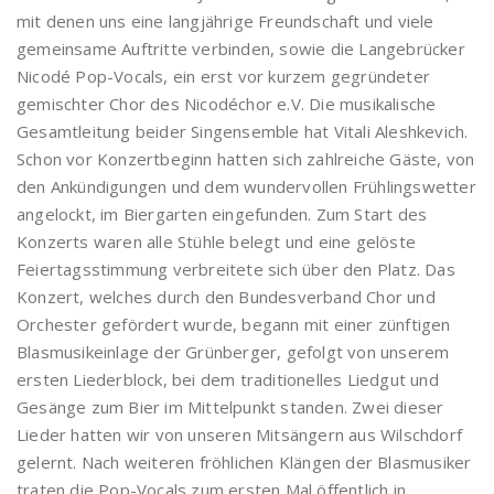
mit denen uns eine langjährige Freundschaft und viele
gemeinsame Auftritte verbinden, sowie die Langebrücker
Nicodé Pop-Vocals, ein erst vor kurzem gegründeter
gemischter Chor des Nicodéchor e.V. Die musikalische
Gesamtleitung beider Singensemble hat Vitali Aleshkevich.
Schon vor Konzertbeginn hatten sich zahlreiche Gäste, von
den Ankündigungen und dem wundervollen Frühlingswetter
angelockt, im Biergarten eingefunden. Zum Start des
Konzerts waren alle Stühle belegt und eine gelöste
Feiertagsstimmung verbreitete sich über den Platz. Das
Konzert, welches durch den Bundesverband Chor und
Orchester gefördert wurde, begann mit einer zünftigen
Blasmusikeinlage der Grünberger, gefolgt von unserem
ersten Liederblock, bei dem traditionelles Liedgut und
Gesänge zum Bier im Mittelpunkt standen. Zwei dieser
Lieder hatten wir von unseren Mitsängern aus Wilschdorf
gelernt. Nach weiteren fröhlichen Klängen der Blasmusiker
traten die Pop-Vocals zum ersten Mal öffentlich in