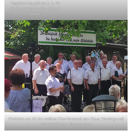
Begeisterung gab es u. a. für
die Interpretation des „Chianti
Liedes“
Pünktlich um 13 Uhr eröffnet Chor-Vorstand Jan Claus (Vordergrund)
das diesjährige Pfingstsingen