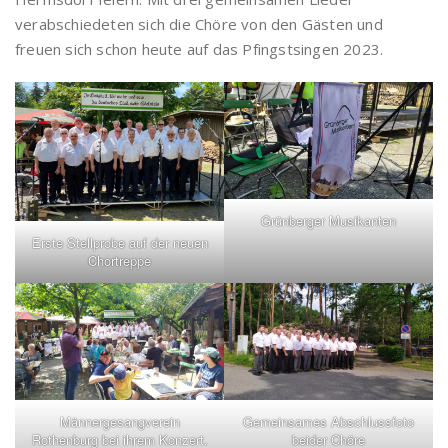
verabschiedeten sich die Chöre von den Gästen und
freuen sich schon heute auf das Pfingstsingen 2023.
Grünberger Musikanten
Erste Stellprobe auf der neuen
Chortreppe
Männergesangverein
Gemeinsames Abschlussfoto
Rothenburg bei ihrem Konzert.
beider Chöre